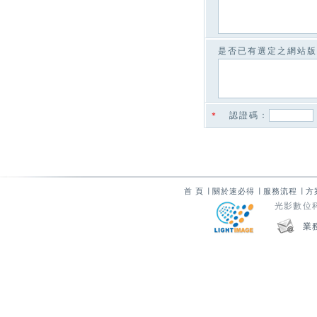
是否已有選定之網站版
＊
認證碼
：
首 頁
∣
關於速必得
∣
服務流程
∣
方
光影數位科技
業